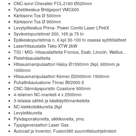
CNC-sorvi Chevalier FCL-2160 Ø520mm
Työstökeskus Bridgeport VMC600
Kärkisorvi Tos Ø 500mm
Kärkisorvi Tos Ø 900mm
Levytyökeskus Prima- Power Combi Laser LPe6X
Syvävetopuristimet 200, 165 ja 75 tn
Epäkeskopuristimia n. 6 kpl 30-100 tn osassa syöttölaitteet
Laserhitsauslaite Teko XTW 2kW
TIG / MIG -hitsauslaitteita Fronius, Esab, Lincoln, Wallius…
Pistehitsauslaitteita
Hitsausmanipulaattori Haloy Ø1300mm 2kpl, 600mm ja
1000mm
Hitsausmanipulaattori Kemec Ø2000mm 1500mm
Puhallinkauluskone TImac BV2000-5
CNC-Särmäyspuristin Coastone 900mm
4-telainen NC-mankeli 4 x 2500mm
3-telaisia sähkö ja käsikäyttömankeleita
NC-kiekkoleikkureita 2kpl
Levyleikkureita
Pylväsporakoneita, sikkikoneita, yms.
Typpigeneraattori Laser Gas
Autocad ja Inventor, Fusion360 suunnitteluohjelmistot