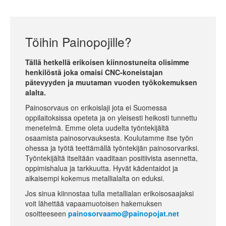
Töihin Painopojille?
Tällä hetkellä erikoisen kiinnostuneita olisimme
henkilöstä joka omaisi CNC-koneistajan
pätevyyden ja muutaman vuoden työkokemuksen
alalta.
Painosorvaus on erikoislaji jota ei Suomessa
oppilaitoksissa opeteta ja on yleisesti heikosti tunnettu
menetelmä. Emme oleta uudelta työntekijältä
osaamista painosorvauksesta. Koulutamme itse työn
ohessa ja työtä teettämällä työntekijän painosorvariksi.
Työntekijältä itseltään vaaditaan positiivista asennetta,
oppimishalua ja tarkkuutta. Hyvät kädentaidot ja
aikaisempi kokemus metallialalta on eduksi.
Jos sinua kiinnostaa tulla metallialan erikoisosaajaksi
voit lähettää vapaamuotoisen hakemuksen
osoitteeseen
painosorvaamo@painopojat.net