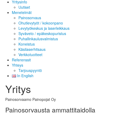
Yritysinfo
Uutiset
Menetelmät
Painosorvaus
Ohutlevytyöt / kokoonpano
Levytyökeskus ja laserleikkaus
Syväveto / epäkeskopuristus
Puhallinkaulusvalmistus
Koneistus
Käsilaserhitsaus
Verkkotuotteet
Referenssit
Yhteys
Tarjouspyyntö
In English
Yritys
Painosorvaamo Painopojat Oy
Painosorvausta ammattitaidolla