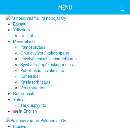
MENU
Etusivu
Yritysinfo
Uutiset
Menetelmät
Painosorvaus
Ohutlevytyöt / kokoonpano
Levytyökeskus ja laserleikkaus
Syväveto / epäkeskopuristus
Puhallinkaulusvalmistus
Koneistus
Käsilaserhitsaus
Verkkotuotteet
Referenssit
Yhteys
Tarjouspyyntö
In English
Etusivu