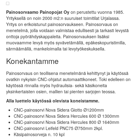
Painosorvaamo Painopojat Oy
on perustettu vuonna 1985.
Yrityksellä on noin 2000 m2:n suuruiset toimitilat Urjalassa.
Yritys on erikoistunut painosorvaukseen. Painosorvaus on
menetelmä, jolla voidaan valmistaa edullisesti ja tarkasti levystä
onttoja pyörähdyskappaleita. Painosorvauksen lisäksi
muovaamme levyä myös syvävetämällä, epäkeskopuristimilla,
särmäämällä, mankeloimalla tai levytyökeskuksella.
Konekantamme
Painosorvaus on teollisena menetelmänä kehittynyt ja käytössä
ovatkin nykyisin CNC-ohjatut automaattikoneet. Toki edelleen on
käytössä rinnalla myös hydraulisia- sekä käsikoneita
yksinkertaisten osien, mallien tai pienten sarjojen teossa.
Alla luettelo käytössä olevista koneistamme.
CNC-painosorvi Nova Sidera Giotto Ø1200mm
CNC-painosorvi Nova Sidera Hercules 600 Ø 1300mm
CNC-painosorvi Nova Sidera Hercules 800 Ø 1640mm
CNC-painosorvi Leifeld PNC75 Ø750mm 2kpl.
Käsipainosorveja n. 10 kpl