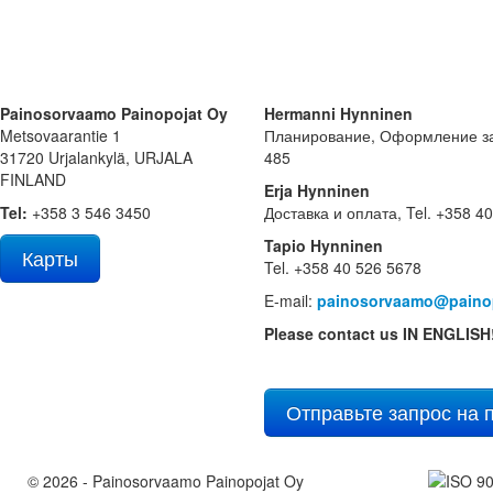
Painosorvaamo Painopojat Oy
Hermanni Hynninen
Metsovaarantie 1
Планирование, Оформление зак
31720 Urjalankylä, URJALA
485
FINLAND
Erja Hynninen
Tel:
+358 3 546 3450
Доставка и оплата, Tel. +358 4
Tapio Hynninen
Карты
Tel. +358 40 526 5678
E-mail:
painosorvaamo@painop
Please contact us IN ENGLISH
Отправьте запрос на
© 2026 - Painosorvaamo Painopojat Oy