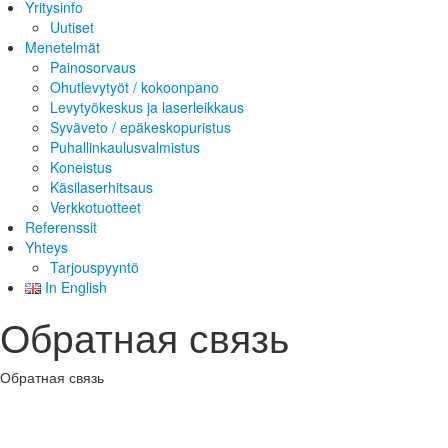
Yritysinfo
Uutiset
Menetelmät
Painosorvaus
Ohutlevytyöt / kokoonpano
Levytyökeskus ja laserleikkaus
Syväveto / epäkeskopuristus
Puhallinkaulusvalmistus
Koneistus
Käsilaserhitsaus
Verkkotuotteet
Referenssit
Yhteys
Tarjouspyyntö
In English
Обратная связь
Обратная связь