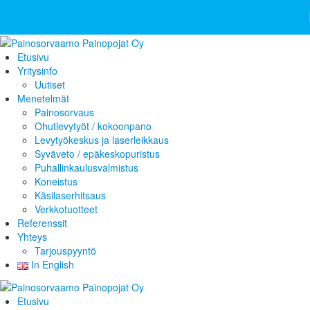
Etusivu
Yritysinfo
Uutiset
Menetelmät
Painosorvaus
Ohutlevytyöt / kokoonpano
Levytyökeskus ja laserleikkaus
Syväveto / epäkeskopuristus
Puhallinkaulusvalmistus
Koneistus
Käsilaserhitsaus
Verkkotuotteet
Referenssit
Yhteys
Tarjouspyyntö
In English
Etusivu