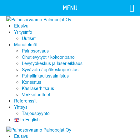
MENU
Etusivu
Yritysinfo
Uutiset
Menetelmät
Painosorvaus
Ohutlevytyöt / kokoonpano
Levytyökeskus ja laserleikkaus
Syväveto / epäkeskopuristus
Puhallinkaulusvalmistus
Koneistus
Käsilaserhitsaus
Verkkotuotteet
Referenssit
Yhteys
Tarjouspyyntö
In English
Etusivu