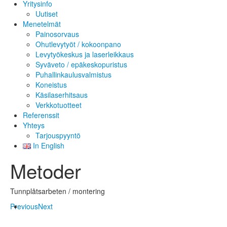
Yritysinfo
Uutiset
Menetelmät
Painosorvaus
Ohutlevytyöt / kokoonpano
Levytyökeskus ja laserleikkaus
Syväveto / epäkeskopuristus
Puhallinkaulusvalmistus
Koneistus
Käsilaserhitsaus
Verkkotuotteet
Referenssit
Yhteys
Tarjouspyyntö
In English
Metoder
Tunnplåtsarbeten / montering
Previous
Next