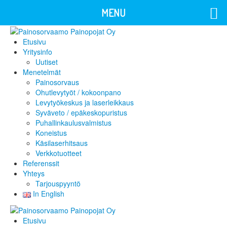
MENU
Etusivu
Yritysinfo
Uutiset
Menetelmät
Painosorvaus
Ohutlevytyöt / kokoonpano
Levytyökeskus ja laserleikkaus
Syväveto / epäkeskopuristus
Puhallinkaulusvalmistus
Koneistus
Käsilaserhitsaus
Verkkotuotteet
Referenssit
Yhteys
Tarjouspyyntö
In English
Etusivu