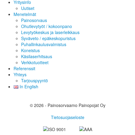
Yritysinfo
Uutiset
Menetelmät
Painosorvaus
Ohutlevytyöt / kokoonpano
Levytyökeskus ja laserleikkaus
Syväveto / epäkeskopuristus
Puhallinkaulusvalmistus
Koneistus
Käsilaserhitsaus
Verkkotuotteet
Referenssit
Yhteys
Tarjouspyyntö
In English
© 2026 - Painosorvaamo Painopojat Oy
Tietosuojaseloste